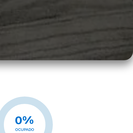
%
0
OCUPADO