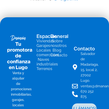
Espacios
General
Viviendas
Sobre
Tu
Garajes
nosotros
Contacto
promotora
Locales
Blog
Salvador
de
comerciales
Contacto
de
Naves
confianza
industriales
Madariaga,
en Lugo
Terrenos
15, local 2,
Venta y
27002
alquiler
Lugo.
de
ventas@dmanan
promociones
670 252
inmobiliarias,
875
garajes,
locales
¡LLÁMANOS!