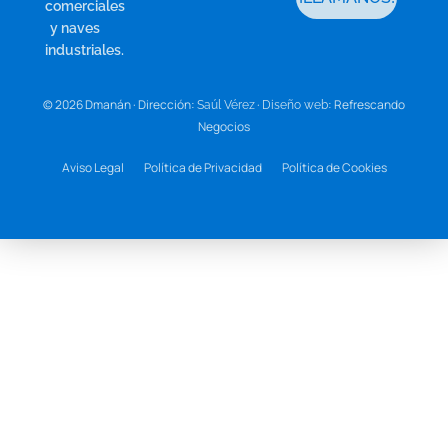
comerciales
y naves
industriales.
© 2026 Dmanán · Dirección:
·
: Refrescando
Saúl Vérez
Diseño web
Negocios
Aviso Legal
Política de Privacidad
Política de Cookies