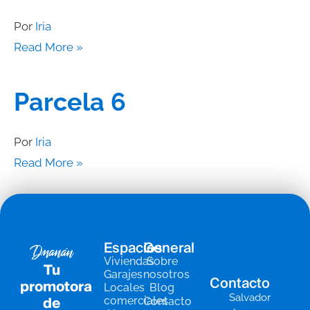
Por
Iria
Read More »
Parcela 6
Por
Iria
Read More »
Espacios
General
Viviendas
Sobre
Tu
Garajes
nosotros
Contacto
promotora
Locales
Blog
Salvador
de
comerciales
Contacto