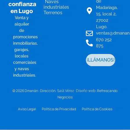
de
Naves
confianza
industriales
Madariaga,
en Lugo
Terrenos
15, local 2,
Venta y
27002
alquiler
Lugo.
de
ventas@dmanan
promociones
670 252
inmobiliarias,
875
garajes,
locales
¡LLÁMANOS!
comerciales
y naves
industriales.
© 2026 Dmanán · Dirección:
·
: Refrescando
Saúl Vérez
Diseño web
Negocios
Aviso Legal
Política de Privacidad
Política de Cookies