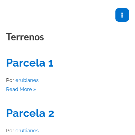
Ir
Parcela
Parcela
Parcela
Parcela
Parcela
Parcela
al
1
2
3
4
5
6
contenido
Terrenos
Parcela 1
Por
erubianes
Read More »
Parcela 2
Por
erubianes